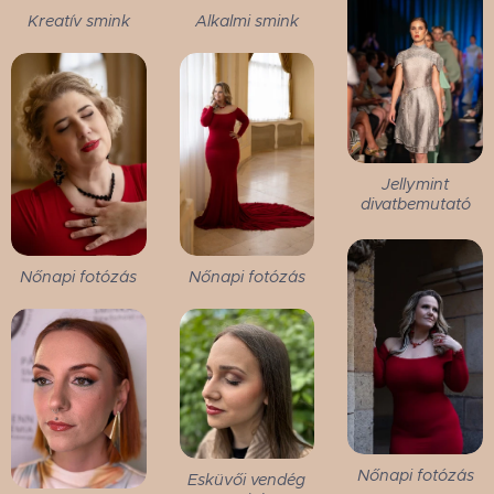
Kreatív smink
Alkalmi smink
Jellymint
divatbemutató
Nőnapi fotózás
Nőnapi fotózás
Nőnapi fotózás
Esküvői vendég