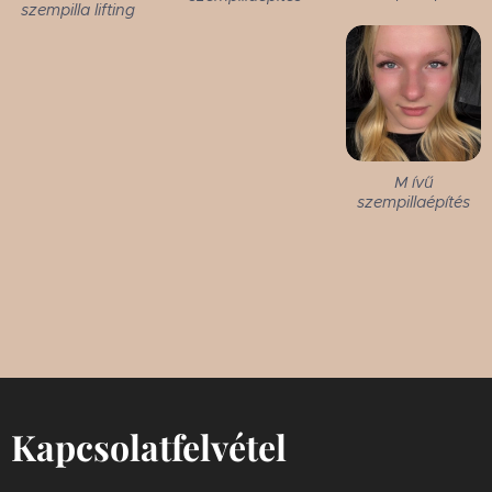
szempilla lifting
M ívű
szempillaépítés
Kapcsolatfelvétel