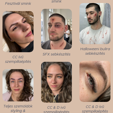
smink
Fesztivál smink
Halloweeni bulira
sebkészítés
SFX sebkészítés
CC ívű
szempillaépítés
Teljes szemöldök
CC & D ívű
CC & D ivű
styling &
szempillaépítés
szempillaépítés