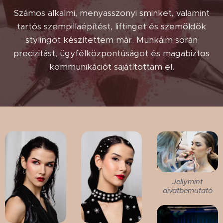
Számos alkalmi, menyasszonyi sminket, valamint
tartós szempillaépítést, liftinget és szemöldök
stylingot készítettem már. Munkáim során
precizitást, ügyfélközpontúságot és magabiztos
kommunikációt sajátítottam el.
Jellymint
divatbemutató