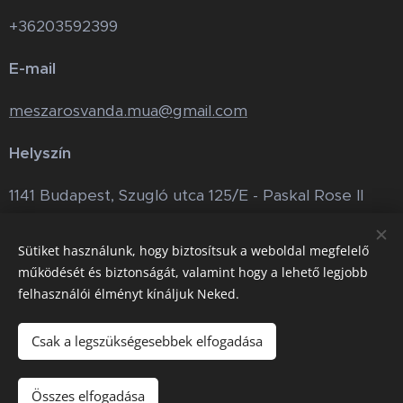
+36203592399
E-mail
meszarosvanda.mua@gmail.com
Helyszín
1141 Budapest, Szugló utca 125/E - Paskal Rose II
The Lash Studio
Sütiket használunk, hogy biztosítsuk a weboldal megfelelő
működését és biztonságát, valamint hogy a lehető legjobb
felhasználói élményt kínáljuk Neked.
Instagram
Csak a legszükségesebbek elfogadása
Összes elfogadása