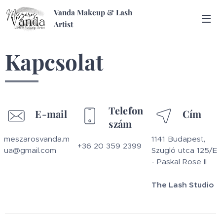
Vanda Makeup & Lash
Artist
Kapcsolat
Telefon
E-mail
Cím
szám
meszarosvanda.m
1141 Budapest,
+36 20 359 2399
ua@gmail.com
Szugló utca 125/E
- Paskal Rose II
The Lash Studio